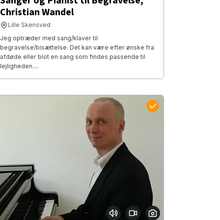
Sanger og Pianist til Begravelse,
Christian Wandel
Lille Skensved
Jeg optræder med sang/klaver til
begravelse/bisættelse. Det kan være efter ønske fra
afdøde eller blot en sang som findes passende til
lejligheden....