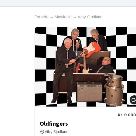
Forside
Musikere
Viby Sjælland
Kr. 9.000
Oldfingers
Viby Sjælland