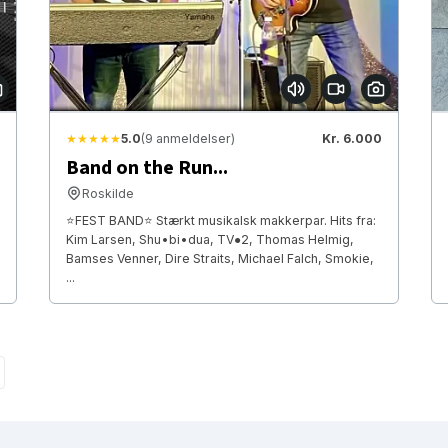
★★★★★
5.0
(9 anmeldelser)
Kr. 6.000
Band on the Run...
Roskilde
⭐FEST BAND⭐ Stærkt musikalsk makkerpar. Hits fra:
Kim Larsen, Shu•bi•dua, TV●2, Thomas Helmig,
Bamses Venner, Dire Straits, Michael Falch, Smokie,
...