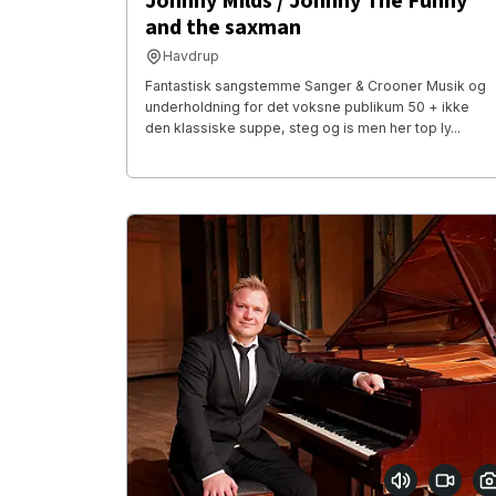
Johnny Milds / Johnny The Funny
and the saxman
Havdrup
Fantastisk sangstemme Sanger & Crooner Musik og
underholdning for det voksne publikum 50 + ikke
den klassiske suppe, steg og is men her top ly...