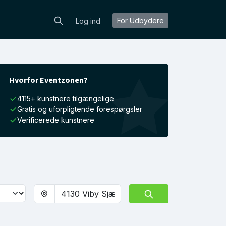
For Udbydere
Log ind
Hvorfor Eventzonen?
4115+ kunstnere tilgængelige
Gratis og uforpligtende forespørgsler
Verificerede kunstnere