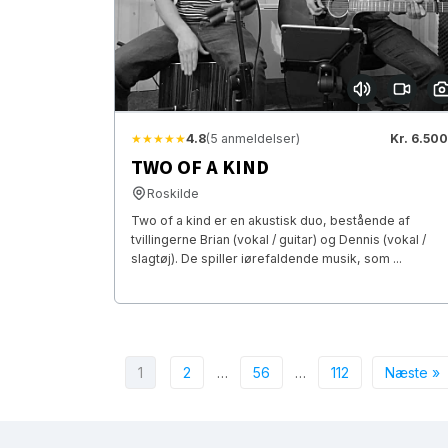
★★★★★
4.8
(5 anmeldelser)
Kr. 6.500
TWO OF A KIND
Roskilde
Two of a kind er en akustisk duo, bestående af
tvillingerne Brian (vokal / guitar) og Dennis (vokal /
slagtøj). De spiller iørefaldende musik, som ...
1
2
…
56
…
112
Næste »