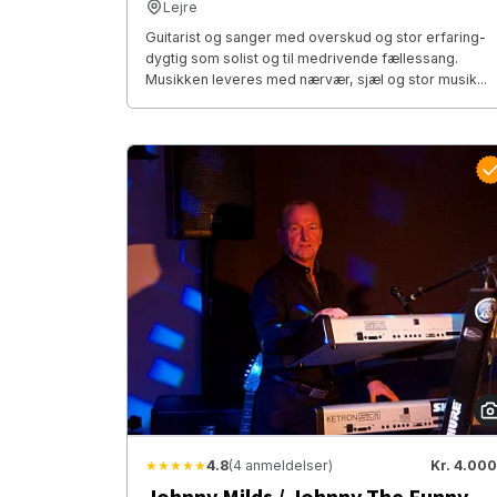
Lejre
Guitarist og sanger med overskud og stor erfaring-
dygtig som solist og til medrivende fællessang.
Musikken leveres med nærvær, sjæl og stor musik...
★★★★★
4.8
(4 anmeldelser)
Kr. 4.000