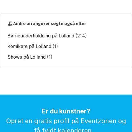
Andre arrangører søgte også efter
Børneunderholdning på Lolland
(214)
Komikere på Lolland
(1)
Shows på Lolland
(1)
Er du kunstner?
Opret en gratis profil på Eventzonen og
få fyldt kalenderen...