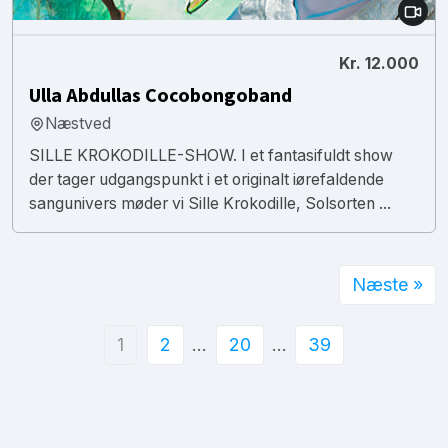
Kr. 12.000
Ulla Abdullas Cocobongoband
Næstved
SILLE KROKODILLE-SHOW. I et fantasifuldt show
der tager udgangspunkt i et originalt iørefaldende
sangunivers møder vi Sille Krokodille, Solsorten ...
Næste »
1
2
…
20
…
39