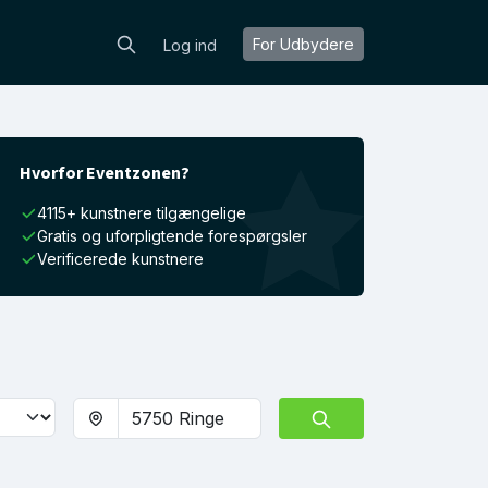
For Udbydere
Log ind
Hvorfor Eventzonen?
4115+ kunstnere tilgængelige
Gratis og uforpligtende forespørgsler
Verificerede kunstnere