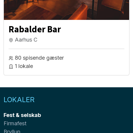
Rabalder Bar
Aarhus C
80 spisende gæster
1 lokale
LOKALER
Fest & selskab
Firmafest
Bryllup