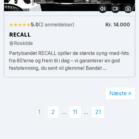
★★★★★
5.0
(2 anmeldelser)
Kr. 14.000
RECALL
Roskilde
Partybandet RECALL spiller de største syng-med-hits
fra 60’erne og frem til i dag – vi garanterer en god
feststemning, du sent vil glemme! Bandet ...
Næste »
1
2
…
11
…
21