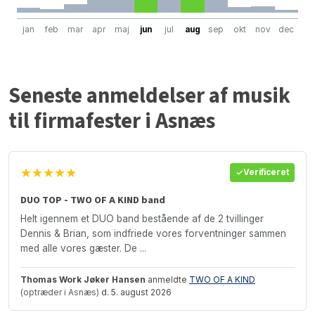
jan
feb
mar
apr
maj
jun
jul
aug
sep
okt
nov
dec
Seneste anmeldelser af musik
til firmafester i Asnæs
★★★★★
Verificeret
DUO TOP - TWO OF A KIND band
Helt igennem et DUO band bestående af de 2 tvillinger
Dennis & Brian, som indfriede vores forventninger sammen
med alle vores gæster. De ...
Thomas Work Jøker Hansen
anmeldte
TWO OF A KIND
(optræder i Asnæs)
d. 5. august 2026