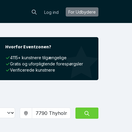
For Udbydere
Log ind
Hvorfor Eventzonen?
4115+ kunstnere tilgængelige
Gratis og uforpligtende forespørgsler
Verificerede kunstnere