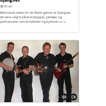
Djangoes
Struer
Med musik inden for de fleste genrer er Djangoes
dit sikre valg til såvel bryllupper, jubilæer og
julefrokoster som til halballer og byfester m. v....