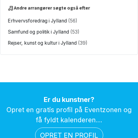
Andre arrangører søgte også efter
Erhvervsforedrag i Jylland
(56)
Samfund og politik i Jylland
(53)
Rejser, kunst og kultur i Jylland
(39)
Er du kunstner?
Opret en gratis profil på Eventzonen og
få fyldt kalenderen...
OPRET EN PROFIL