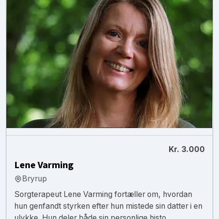
Kr. 3.000
Lene Varming
Bryrup
Sorgterapeut Lene Varming fortæller om, hvordan
hun genfandt styrken efter hun mistede sin datter i en
ulykke. Hun deler både sin personlige histo...