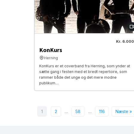
Kr. 6.000
KonKurs
Herning
KonKurs er et coverband fra Herning, som ynder at
sætte gang i festen med et bredt repertoire, som
rammer både det unge og det mere modne
publikum....
1
2
…
58
…
116
Næste »