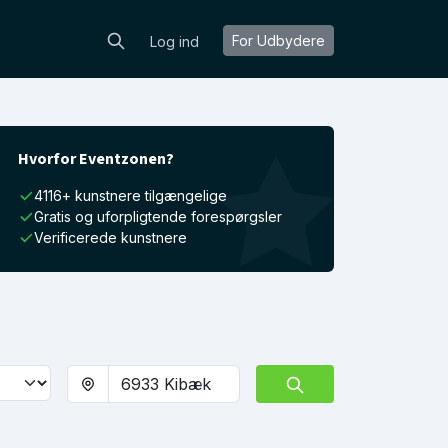
For Udbydere
Log ind
Hvorfor Eventzonen?
4116+ kunstnere tilgængelige
Gratis og uforpligtende forespørgsler
Verificerede kunstnere