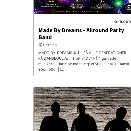
Kr. 8.000
Made By Dreams - Allround Party
Band
Herning
MADE-BY-DREAMS 🎤🎸 - FÅ ALLE GENERATIONER
PÅ DANSEGULVET! Træt af DJ? Få 4 garvede
musikere + kæmpe lydanlæg! VI SPILLER ALT: Dansk
80er-90er | I...