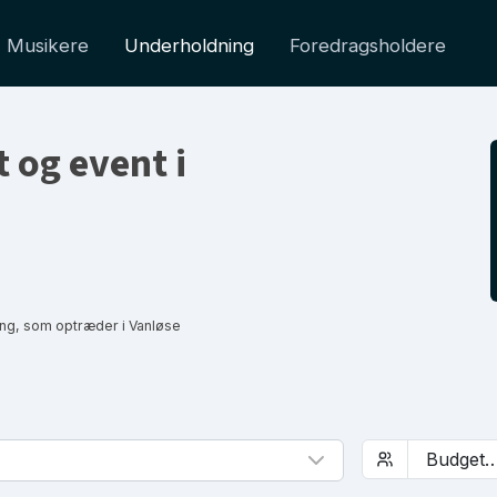
Musikere
Underholdning
Foredragsholdere
t og event i
ng, som optræder i Vanløse