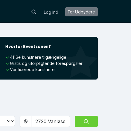
For Udbydere
Log ind
Hvorfor Eventzonen?
4116+ kunstnere tilgængelige
Gratis og uforpligtende forespørgsler
Verificerede kunstnere