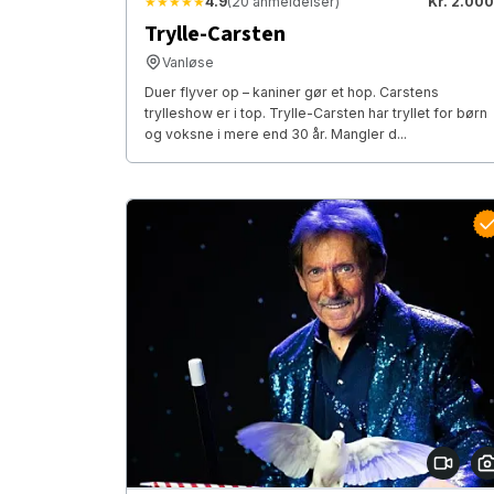
★★★★★
4.9
(20 anmeldelser)
Kr. 2.000
Trylle-Carsten
Vanløse
Duer flyver op – kaniner gør et hop. Carstens
trylleshow er i top. Trylle-Carsten har tryllet for børn
og voksne i mere end 30 år. Mangler d...