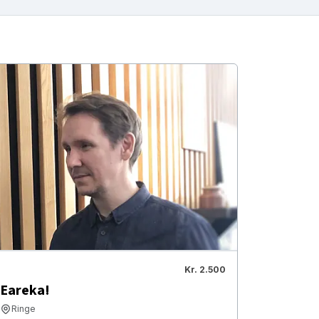
Kr. 2.500
Eareka!
Ringe