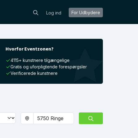
For Udbydere
Log ind
Hvorfor Eventzonen?
4115+ kunstnere tilgængelige
Gratis og uforpligtende forespørgsler
Verificerede kunstnere